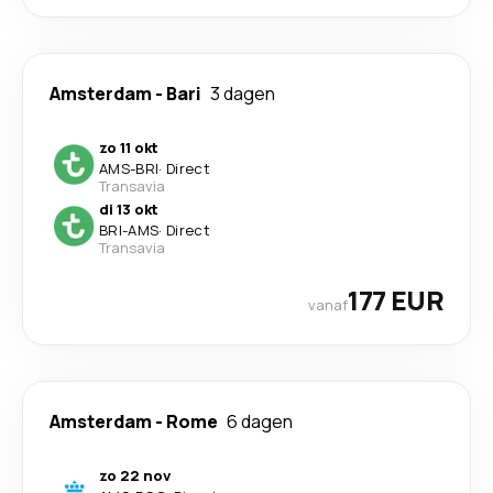
Amsterdam
-
Bari
3 dagen
zo 11 okt
AMS
-
BRI
·
Direct
Transavia
di 13 okt
BRI
-
AMS
·
Direct
Transavia
177 EUR
vanaf
Amsterdam
-
Rome
6 dagen
zo 22 nov