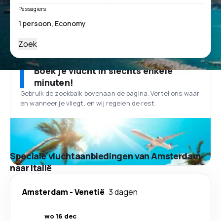
Passagiers
Zoek
Boek je vlucht in slechts enkele
minuten!
Gebruik de zoekbalk bovenaan de pagina. Vertel ons waar
en wanneer je vliegt, en wij regelen de rest.
Speciale vluchtaanbiedingen van Amsterdam
naar Italië
Amsterdam
-
Venetië
3 dagen
wo 16 dec