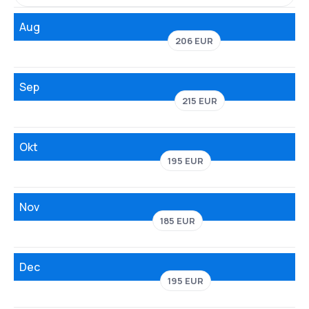
Aug
206 EUR
Sep
215 EUR
Okt
195 EUR
Nov
185 EUR
Dec
195 EUR