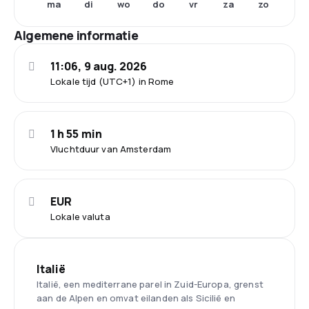
ma
di
wo
do
vr
za
zo
Algemene informatie
11:06, 9 aug. 2026
Lokale tijd (UTC+1) in Rome
1 h 55 min
Vluchtduur van Amsterdam
EUR
Lokale valuta
Italië
Italië, een mediterrane parel in Zuid-Europa, grenst
aan de Alpen en omvat eilanden als Sicilië en