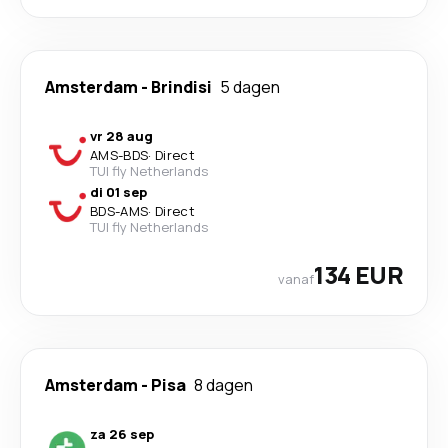
Amsterdam
-
Brindisi
5 dagen
vr 28 aug
AMS
-
BDS
·
Direct
TUI fly Netherlands
di 01 sep
BDS
-
AMS
·
Direct
TUI fly Netherlands
134 EUR
vanaf
Amsterdam
-
Pisa
8 dagen
za 26 sep