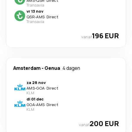
AMS
-
QSR
·
Direct
Transavia
vr 13 nov
QSR
-
AMS
·
Direct
Transavia
196 EUR
vanaf
Amsterdam
-
Genua
4 dagen
za 28 nov
AMS
-
GOA
·
Direct
KLM
di 01 dec
GOA
-
AMS
·
Direct
KLM
200 EUR
vanaf