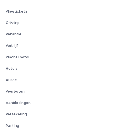
Vliegtickets
Citytrip
Vakantie
Verblijf
Vlucht+hotel
Hotels
Auto's
Veerboten
Aanbiedingen
Verzekering
Parking