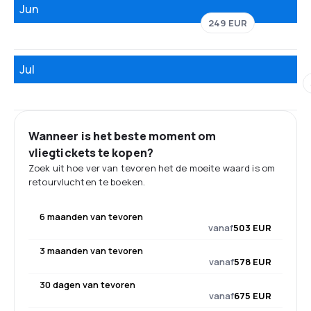
Jun
249 EUR
Jul
Wanneer is het beste moment om
vliegtickets te kopen?
Zoek uit hoe ver van tevoren het de moeite waard is om
retourvluchten te boeken.
6 maanden van tevoren
vanaf
503 EUR
3 maanden van tevoren
vanaf
578 EUR
30 dagen van tevoren
vanaf
675 EUR