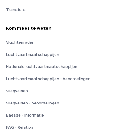
Transfers
Kom meer te weten
Vluchtenradar
Luchtvaartmaatschappijen
Nationale luchtvaartmaatschappijen
Luchtvaartmaatschappijen - beoordelingen
Vliegvelden
Vliegvelden - beoordelingen
Bagage - informatie
FAQ - Reistips