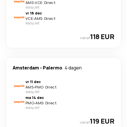
AMS
-
VCE
·
Direct
easyJet
vr 18 dec
VCE
-
AMS
·
Direct
easyJet
118 EUR
vanaf
Amsterdam
-
Palermo
4 dagen
vr 11 dec
AMS
-
PMO
·
Direct
easyJet
ma 14 dec
PMO
-
AMS
·
Direct
easyJet
119 EUR
vanaf