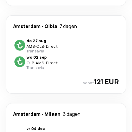
Amsterdam
-
Olbia
7 dagen
do 27 aug
AMS
-
OLB
·
Direct
Transavia
wo 02 sep
OLB
-
AMS
·
Direct
Transavia
121 EUR
vanaf
Amsterdam
-
Milaan
6 dagen
vr 04 dec