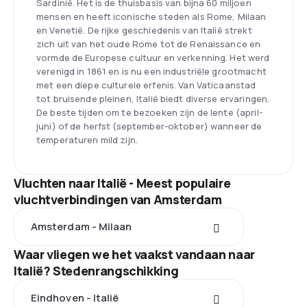
Sardinië. Het is de thuisbasis van bijna 60 miljoen
mensen en heeft iconische steden als Rome, Milaan
en Venetië. De rijke geschiedenis van Italië strekt
zich uit van het oude Rome tot de Renaissance en
vormde de Europese cultuur en verkenning. Het werd
verenigd in 1861 en is nu een industriële grootmacht
met een diepe culturele erfenis. Van Vaticaanstad
tot bruisende pleinen, Italië biedt diverse ervaringen.
De beste tijden om te bezoeken zijn de lente (april-
juni) of de herfst (september-oktober) wanneer de
temperaturen mild zijn.
Vluchten naar Italië - Meest populaire
vluchtverbindingen van Amsterdam
Amsterdam - Milaan
Waar vliegen we het vaakst vandaan naar
Italië? Stedenrangschikking
Eindhoven - Italië