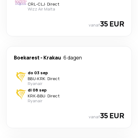
CRL
-
CLJ
·
Direct
Wizz Air Malta
35 EUR
vanaf
Boekarest
-
Krakau
6 dagen
do 03 sep
BBU
-
KRK
·
Direct
Ryanair
di 08 sep
KRK
-
BBU
·
Direct
Ryanair
35 EUR
vanaf