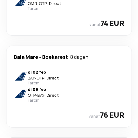
OMR
-
OTP
·
Direct
Tarom
74 EUR
vanaf
Baia Mare
-
Boekarest
8 dagen
di 02 feb
BAY
-
OTP
·
Direct
Tarom
di 09 feb
OTP
-
BAY
·
Direct
Tarom
76 EUR
vanaf