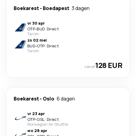
Boekarest
-
Boedapest
3 dagen
vr 30 apr
OTP
-
BUD
·
Direct
Tarom
zo 02 mei
BUD
-
OTP
·
Direct
Tarom
128 EUR
vanaf
Boekarest
-
Oslo
6 dagen
vr 23 apr
OTP
-
OSL
·
Direct
Norwegian Air Shuttle
wo 28 apr