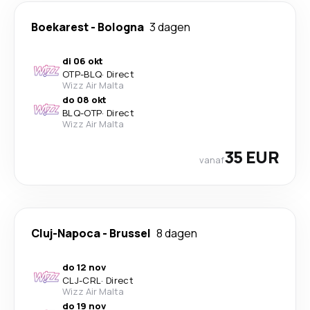
Boekarest
-
Bologna
3 dagen
di 06 okt
OTP
-
BLQ
·
Direct
Wizz Air Malta
do 08 okt
BLQ
-
OTP
·
Direct
Wizz Air Malta
35 EUR
vanaf
Cluj-Napoca
-
Brussel
8 dagen
do 12 nov
CLJ
-
CRL
·
Direct
Wizz Air Malta
do 19 nov