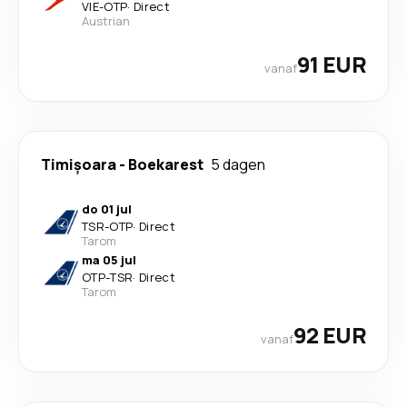
VIE
-
OTP
·
Direct
Austrian
91 EUR
vanaf
Timișoara
-
Boekarest
5 dagen
do 01 jul
TSR
-
OTP
·
Direct
Tarom
ma 05 jul
OTP
-
TSR
·
Direct
Tarom
92 EUR
vanaf