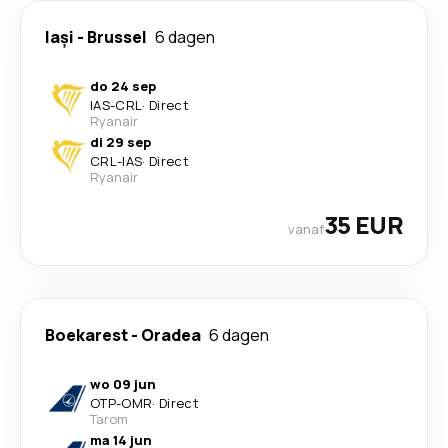
Iași
-
Brussel
6 dagen
do 24 sep
IAS
-
CRL
·
Direct
Ryanair
di 29 sep
CRL
-
IAS
·
Direct
Ryanair
35 EUR
vanaf
Boekarest
-
Oradea
6 dagen
wo 09 jun
OTP
-
OMR
·
Direct
Tarom
ma 14 jun