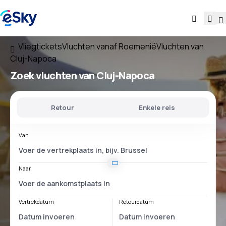
Vliegtickets
Vluchten vanaf Roemenië
Vluchten van
Cluj-Napoca
Zoek vluchten
van Cluj-Napoca
Retour
Enkele reis
Van
Naar
Vertrekdatum
Retourdatum