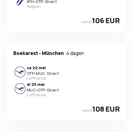
ATH
-
OTP
·
Direct
Aegean
106 EUR
vanaf
Boekarest
-
München
4 dagen
za 22 mei
OTP
-
MUC
·
Direct
Lufthansa
di 25 mei
MUC
-
OTP
·
Direct
Lufthansa
108 EUR
vanaf