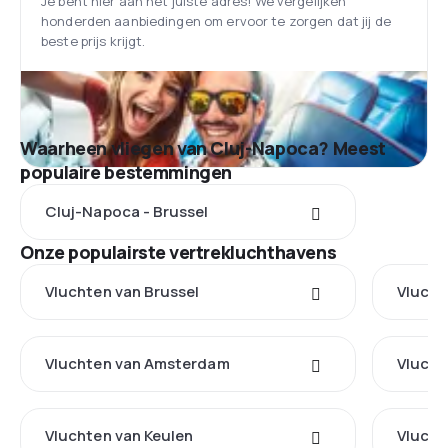
Je bent hier aan het juiste adres! We vergelijken
honderden aanbiedingen om ervoor te zorgen dat jij de
beste prijs krijgt.
Waarheen vliegen van Cluj-Napoca? Meest
populaire bestemmingen
Cluj-Napoca - Brussel
Onze populairste vertrekluchthavens
Vluchten van Brussel
Vlucht
Vluchten van Amsterdam
Vlucht
Vluchten van Keulen
Vlucht