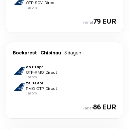
OTP
-
SCV
·
Direct
Tarom
79 EUR
vanaf
Boekarest
-
Chisinau
3 dagen
do 01 apr
OTP
-
RMO
·
Direct
Tarom
za 03 apr
RMO
-
OTP
·
Direct
Tarom
86 EUR
vanaf