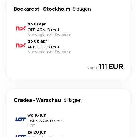
Boekarest
-
Stockholm
8 dagen
do 01 apr
OTP
-
ARN
·
Direct
Norwegian Air Sweden
do 08 apr
ARN
-
OTP
·
Direct
Norwegian Air Sweden
111 EUR
vanaf
Oradea
-
Warschau
5 dagen
wo 16 jun
OMR
-
WAW
·
Direct
LOT
zo 20 jun