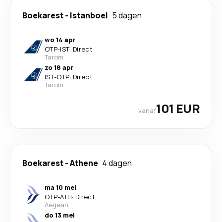
Boekarest
-
Istanboel
5 dagen
wo 14 apr
OTP
-
IST
·
Direct
Tarom
zo 18 apr
IST
-
OTP
·
Direct
Tarom
101 EUR
vanaf
Boekarest
-
Athene
4 dagen
ma 10 mei
OTP
-
ATH
·
Direct
Aegean
do 13 mei