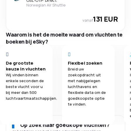
OSL
-
OTP
·
Direct
Norwegian Air Shuttle
131 EUR
vanaf
Waarom is het de moeite waard om vluchten te
boeken bij eSky?
De grootste
Flexibel zoeken
keuze in vluchten
Breid uw
Wij vinden binnen
zoekopdracht uit
enkele seconden de
met nabijgelegen
beste vlucht voor u
luchthavens en
bij meer dan 500
flexibele data om de
luchtvaartmaatschappijen.
goedkoopste optie
te vinden.
Op zoek naar goedkope vluchten?