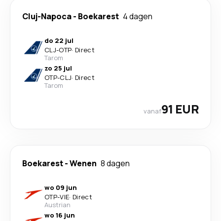
Cluj-Napoca
-
Boekarest
4 dagen
do 22 jul
CLJ
-
OTP
·
Direct
Tarom
zo 25 jul
OTP
-
CLJ
·
Direct
Tarom
91 EUR
vanaf
Boekarest
-
Wenen
8 dagen
wo 09 jun
OTP
-
VIE
·
Direct
Austrian
wo 16 jun