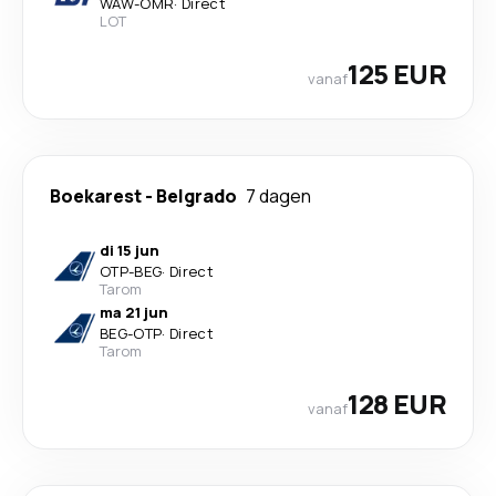
WAW
-
OMR
·
Direct
LOT
125 EUR
vanaf
Boekarest
-
Belgrado
7 dagen
di 15 jun
OTP
-
BEG
·
Direct
Tarom
ma 21 jun
BEG
-
OTP
·
Direct
Tarom
128 EUR
vanaf