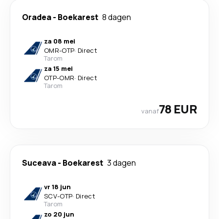
Oradea
-
Boekarest
8 dagen
za 08 mei
OMR
-
OTP
·
Direct
Tarom
za 15 mei
OTP
-
OMR
·
Direct
Tarom
78 EUR
vanaf
Suceava
-
Boekarest
3 dagen
vr 18 jun
SCV
-
OTP
·
Direct
Tarom
zo 20 jun