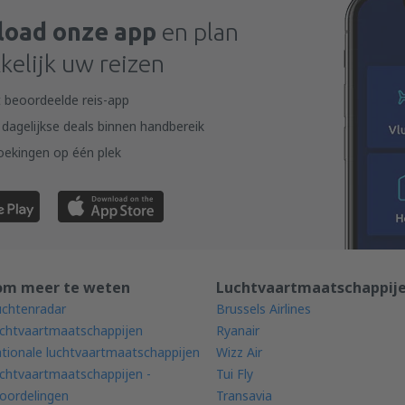
oad onze app
en plan
elijk uw reizen
 beoordeelde reis-app
dagelijkse deals binnen handbereik
oekingen op één plek
om meer te weten
Luchtvaartmaatschappij
uchtenradar
Brussels Airlines
chtvaartmaatschappijen
Ryanair
tionale luchtvaartmaatschappijen
Wizz Air
chtvaartmaatschappijen -
Tui Fly
oordelingen
Transavia