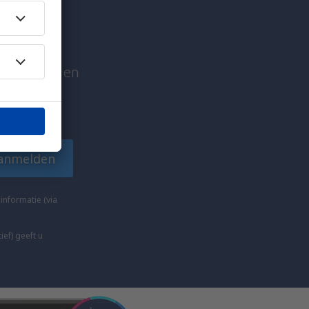
reizen
edentrips en
izigers!
anmelden
nformatie (via
ief) geeft u