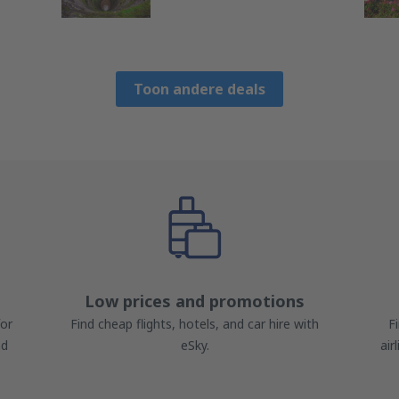
Toon andere deals
Low prices and promotions
for
Find cheap flights, hotels, and car hire with
F
nd
eSky.
air