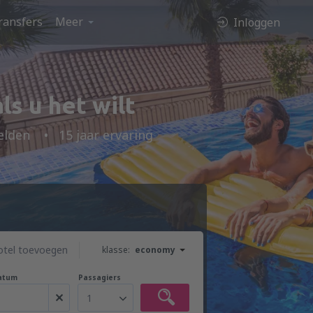
ransfers
Meer
Inloggen
s u het wilt
elden
15 jaar ervaring
otel toevoegen
klasse:
economy
atum
Passagiers
1