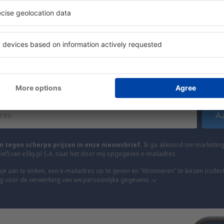
ees van onze nieuwsbrief 
meer voor minder
lusieve aanbiedingen voor goedkope vluchten, st
vakanties voordat anderen ze zien.
en alleen de allerbeste deals, aanbevolen door re
A
n tegen scherpe prijzen in onze nieuwsbrief.
Ik ga akkoord om marketingi
ef) van eSky.pl S.A. naar het door mij opgegeven e-mailadres.
je aan te vinken, een e-mailadres op te geven en "Abonneren" te kiezen (collect
 voor de verwerking van uw persoonlijke gegevens