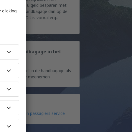
ndbagage Wilt u geld besparen met
izen? Pak uw handbagage dan op de
ste manier in! Dit is vooral erg..
en in je handbagage in het
iegtuig
kunt eten zowel in de handbagage als
 de ruimbagage meenemen...
Inchecken en passagiers service