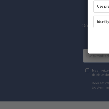
Abonn
Ontvang exc
We stur
Meer reize
de nieuwsbri
Door het vak
toestemming