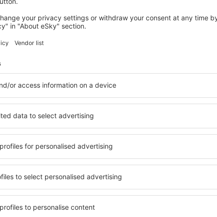
een
internationale wetgeving aangegeven,
ha
welke voorwerpen wel en welke niet
re
mogen worden vervoerd tijdens de
jui
vlucht...
Inchecken op de luchthaven
Et
vl
Bij het inchecken op de luchthaven
wordt na controle van het..
Je 
in
U INTERESSEERT
ouane en visuminformatie
Vragen en antwoorden