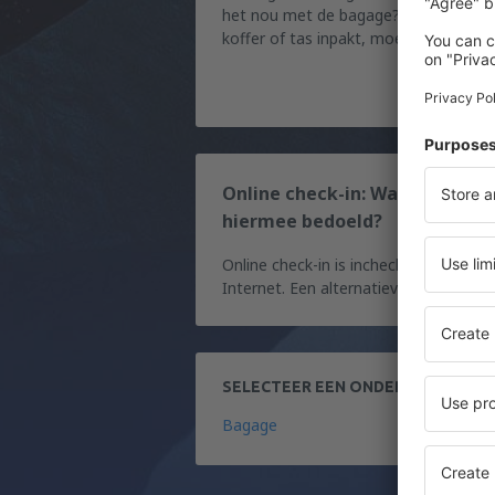
het nou met de bagage? Voordat je 
koffer of tas inpakt, moet je..
Online check-in: Wat wordt
hiermee bedoeld?
Online check-in is inchecken via het
Internet. Een alternatieve optie..
SELECTEER EEN ONDERWERP DAT 
Bagage
D