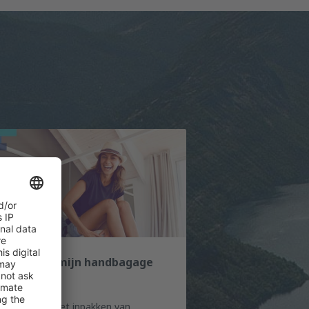
e moet ik mijn handbagage
pakken?
regels voor het inpakken van