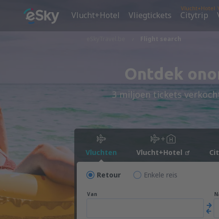
Vlucht+Hotel
Vlucht+Hotel
Vliegtickets
Citytrip
eSkyTravel.be
Flight search
Ontdek onon
3 miljoen tickets verkoch
Vluchten
Vlucht+Hotel
Ci
Retour
Enkele reis
Van
N