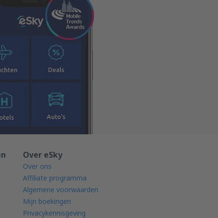
en
Over eSky
Over ons
Affiliate programma
Algemene voorwaarden
Mijn boekingen
Privacykennisgeving