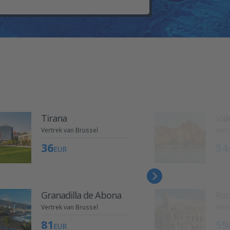
Tirana
Val
Vertrek van Brussel
Vert
36
54
EUR
Granadilla de Abona
Ro
Vertrek van Brussel
Vert
81
59
EUR