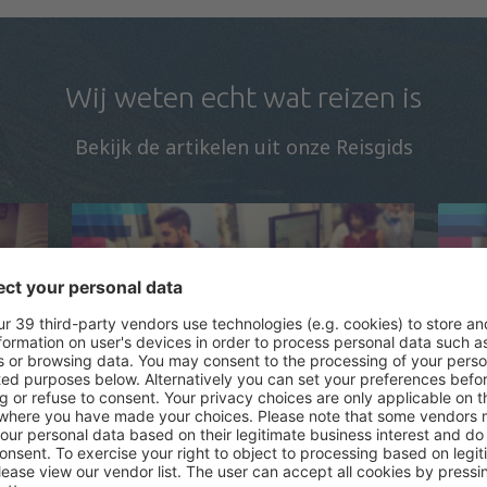
Wij weten echt wat reizen is
Bekijk de artikelen uit onze Reisgids
Wat mag je mee aan boord
Ho
nemen van het vliegtuig?
in
en
it
Om veiligheidsredenen wordt in de
De 