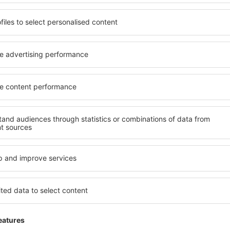
Bekijk de hele Reisgids
Bespaar tijd en geld.
Boek Vlucht+Hotel op
eSkyTravel.be!
Ontdek