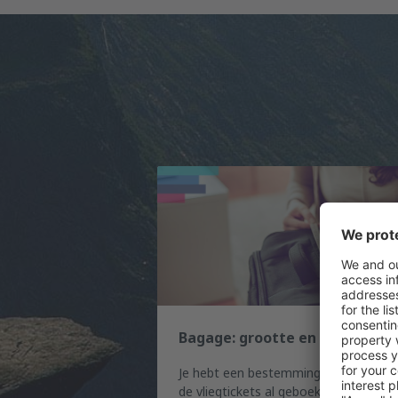
Bagage: grootte en gewicht
Je hebt een bestemming uitgekozen 
de vliegtickets al geboekt...maar hoe z