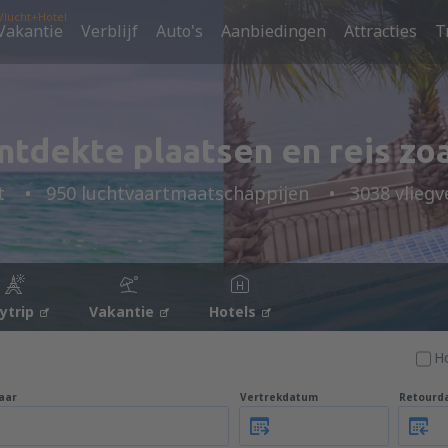
Vlucht+Hotel
Vakantie
Verblijf
Auto's
Aanbiedingen
Attracties
T
tdekte plaatsen en reis zoal
t
950 luchtvaartmaatschappijen
3038 vliegv
tytrip
Vakantie
Hotels
H
aar
Vertrekdatum
Retourd