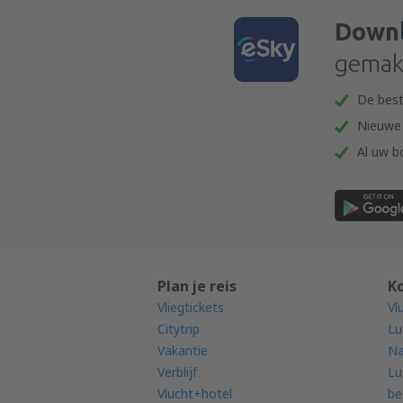
Downl
gemakk
De best
Nieuwe 
Al uw b
Plan je reis
K
Vliegtickets
Vl
Citytrip
Lu
Vakantie
Na
Verblijf
Lu
Vlucht+hotel
be